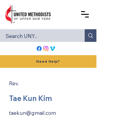
Need Help?
Rev.
Tae Kun Kim
taekun@gmail.com